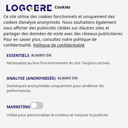
Aller
Cookies
au
BE (FR)
contenu
Ce site utilise des cookies fonctionnels et uniquement des
cookies d’analyse anonymisés. Nous souhaitons également
principal
FIL
vous afficher des publicités ciblées sur d’autres sites et
partager des données de visite avec des réseaux publicitaires.
D'ARIANE
Accueil
Références
Références casiers en Z
Pour en savoir plus, consultez notre politique de
Lantmännen
confidentialité.
Politique de confidentialité
LANTMÄNNEN,
ESSENTIELS
ALWAYS ON
Nécessaires au bon fonctionnement du site. Toujours activés.
MOESKROEN (BE)
ANALYSE (ANONYMISÉE)
ALWAYS ON
Statistiques anonymisées uniquement pour améliorer les
performances.
MARKETING
Utilisé pour personnaliser le contenu et mesurer la publicité.