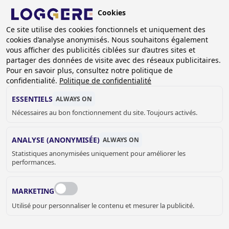
Aller
Cookies
au
BE (FR)
contenu
Ce site utilise des cookies fonctionnels et uniquement des
cookies d’analyse anonymisés. Nous souhaitons également
principal
FIL
vous afficher des publicités ciblées sur d’autres sites et
partager des données de visite avec des réseaux publicitaires.
D'ARIANE
Accueil
Sanitaire
Accessoires sanitaire
Proox
Pour en savoir plus, consultez notre politique de
Support pour ordinateur portable
confidentialité.
Politique de confidentialité
SUPPORT POUR
ESSENTIELS
ALWAYS ON
Nécessaires au bon fonctionnement du site. Toujours activés.
ORDINATEUR PORTABLE
ANALYSE (ANONYMISÉE)
ALWAYS ON
871563
Statistiques anonymisées uniquement pour améliorer les
performances.
Couleur:
MARKETING
Utilisé pour personnaliser le contenu et mesurer la publicité.
prix sur demande