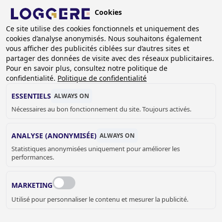
Aller
Cookies
au
BE (FR)
Ce site utilise des cookies fonctionnels et uniquement des
contenu
cookies d’analyse anonymisés. Nous souhaitons également
principal
FIL
vous afficher des publicités ciblées sur d’autres sites et
partager des données de visite avec des réseaux publicitaires.
D'ARIANE
Accueil
Equipement vestiaires
Pour en savoir plus, consultez notre politique de
Accessoires de garde-robe
confidentialité.
Politique de confidentialité
Roue pivotante avec frein DLM 45-B
ESSENTIELS
ALWAYS ON
ROUE PIVOTANTE AVEC
Nécessaires au bon fonctionnement du site. Toujours activés.
FREIN
ANALYSE (ANONYMISÉE)
ALWAYS ON
Statistiques anonymisées uniquement pour améliorer les
DLM 45-B
performances.
Add to cart
prix sur demande
Quantity
MARKETING
DEMANDER UN DEVIS OU PLUS
Utilisé pour personnaliser le contenu et mesurer la publicité.
D'INFORMATIONS