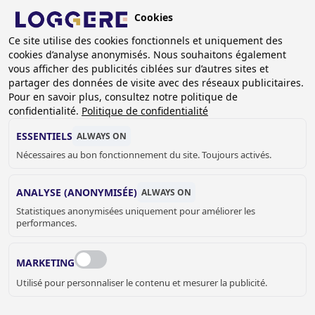
Aller
Cookies
au
BE (FR)
contenu
Ce site utilise des cookies fonctionnels et uniquement des
cookies d’analyse anonymisés. Nous souhaitons également
principal
FIL
vous afficher des publicités ciblées sur d’autres sites et
partager des données de visite avec des réseaux publicitaires.
D'ARIANE
Accueil
Sanitaire
Robinetterie
Robinets de lavabo
Pour en savoir plus, consultez notre politique de
Robinet de laboratoire électronique Dolphin eau froide ou
confidentialité.
Politique de confidentialité
pré-mélangée batterie
ESSENTIELS
ALWAYS ON
ROBINET DE
Nécessaires au bon fonctionnement du site. Toujours activés.
LABORATOIRE
ANALYSE (ANONYMISÉE)
ALWAYS ON
Statistiques anonymisées uniquement pour améliorer les
ÉLECTRONIQUE
performances.
Dolphin eau froide ou pré-mélangée
MARKETING
batterie
Utilisé pour personnaliser le contenu et mesurer la publicité.
9270170
Add to cart