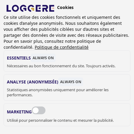
Aller
Cookies
au
BE (FR)
contenu
Ce site utilise des cookies fonctionnels et uniquement des
cookies d’analyse anonymisés. Nous souhaitons également
principal
FIL
vous afficher des publicités ciblées sur d’autres sites et
partager des données de visite avec des réseaux publicitaires.
D'ARIANE
Accueil
Equipement vestiaires
Portemanteaux muraux
Pour en savoir plus, consultez notre politique de
Portemanteaux muraux Easy DLM 1100-HH
confidentialité.
Politique de confidentialité
PORTEMANTEAUX
ESSENTIELS
ALWAYS ON
Nécessaires au bon fonctionnement du site. Toujours activés.
MURAUX
ANALYSE (ANONYMISÉE)
ALWAYS ON
Easy DLM 1100-HH
Statistiques anonymisées uniquement pour améliorer les
performances.
Add to cart
prix sur demande
Quantity
MARKETING
DEMANDER UN DEVIS OU PLUS
Utilisé pour personnaliser le contenu et mesurer la publicité.
D'INFORMATIONS