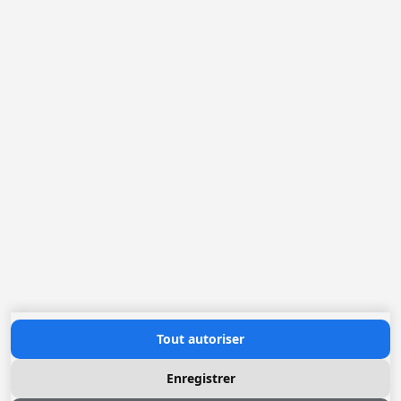
Belgique
France
Pays-Bas
Allemagne
Loggere Metaalwerken N.V.
Europastraat 40
2321 Meer
(+32) 03 317 03 50
info@loggere.com
TVA: BE-0406.037.545
Heures d'ouverture
Lundi au Vendredi: 08h30 - 17h00
(notre salle d'exposition est à cet endroit)
Contactez nous
Tout autoriser
Enregistrer