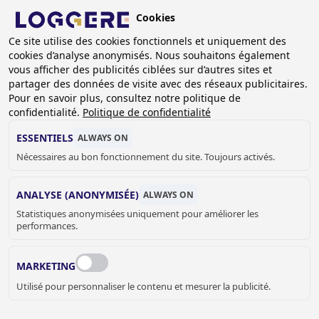
Aller
Cookies
au
BE (FR)
Ce site utilise des cookies fonctionnels et uniquement des
contenu
cookies d’analyse anonymisés. Nous souhaitons également
principal
FIL
vous afficher des publicités ciblées sur d’autres sites et
partager des données de visite avec des réseaux publicitaires.
D'ARIANE
Accueil
Equipement vestiaires
Portemanteaux sur bride
Pour en savoir plus, consultez notre politique de
Portemanteaux sur bride Robusto
confidentialité.
Politique de confidentialité
Portemanteau sur bride Robusto: 11.140.22
ESSENTIELS
ALWAYS ON
PORTEMANTEAU SUR
Nécessaires au bon fonctionnement du site. Toujours activés.
BRIDE
ANALYSE (ANONYMISÉE)
ALWAYS ON
Statistiques anonymisées uniquement pour améliorer les
Robusto: 11.140.22
performances.
Add to cart
prix sur demande
Quantity
MARKETING
DEMANDER UN DEVIS OU PLUS
Utilisé pour personnaliser le contenu et mesurer la publicité.
D'INFORMATIONS