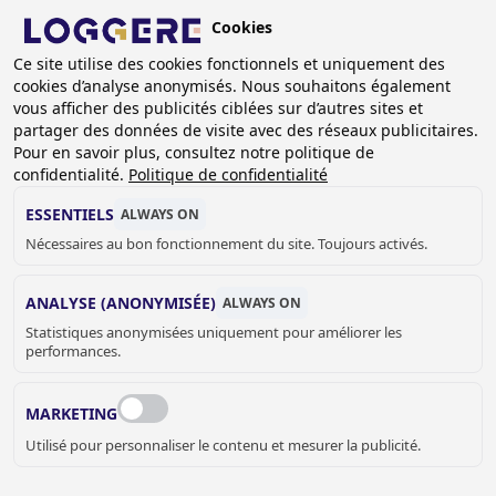
Aller
Cookies
au
BE (FR)
contenu
Ce site utilise des cookies fonctionnels et uniquement des
cookies d’analyse anonymisés. Nous souhaitons également
principal
FIL
vous afficher des publicités ciblées sur d’autres sites et
partager des données de visite avec des réseaux publicitaires.
D'ARIANE
Accueil
Sanitaire
Lavabo Rigole
Pour en savoir plus, consultez notre politique de
Lavabos collectifs sur pied
confidentialité.
Politique de confidentialité
Lavabo rigole sur pieds Heavy Perfect Hansa Electra
ESSENTIELS
ALWAYS ON
LAVABO RIGOLE SUR
Nécessaires au bon fonctionnement du site. Toujours activés.
PIEDS
ANALYSE (ANONYMISÉE)
ALWAYS ON
Statistiques anonymisées uniquement pour améliorer les
Heavy Perfect Hansa Electra
performances.
471129
MARKETING
Lavabo sur pieds longueur:
Utilisé pour personnaliser le contenu et mesurer la publicité.