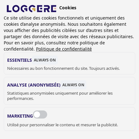
Aller
Cookies
au
BE (FR)
Ce site utilise des cookies fonctionnels et uniquement des
contenu
cookies d’analyse anonymisés. Nous souhaitons également
principal
FIL
vous afficher des publicités ciblées sur d’autres sites et
partager des données de visite avec des réseaux publicitaires.
D'ARIANE
Accueil
Sanitaire
Lavabo Rigole
Lavabos collectifs
Pour en savoir plus, consultez notre politique de
Lavabos Perfect
confidentialité.
Politique de confidentialité
Lavabo rigole Perfect II avec tuyauterie, eau chaude et froide:
1200mm
ESSENTIELS
ALWAYS ON
Nécessaires au bon fonctionnement du site. Toujours activés.
LAVABO RIGOLE
ANALYSE (ANONYMISÉE)
ALWAYS ON
Perfect II avec tuyauterie, eau chaude et
Statistiques anonymisées uniquement pour améliorer les
froide: 1200mm
performances.
470124
MARKETING
Lavabo rigole longueur:
Utilisé pour personnaliser le contenu et mesurer la publicité.