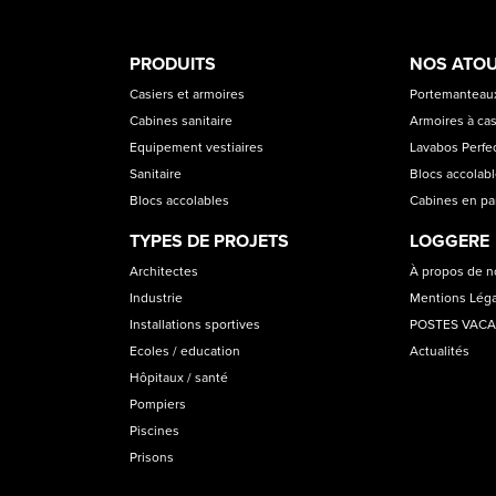
PRODUCT
ASS
PRODUITS
NOS ATO
CATEGORIES
Casiers et armoires
Portemanteaux
Cabines sanitaire
Armoires à cas
Equipement vestiaires
Lavabos Perfec
Sanitaire
Blocs accolab
Blocs accolables
Cabines en p
TYPES DE PROJETS
LOGGERE
Architectes
À propos de 
Industrie
Mentions Lég
Installations sportives
POSTES VAC
Ecoles / education
Actualités
Hôpitaux / santé
Pompiers
Piscines
Prisons