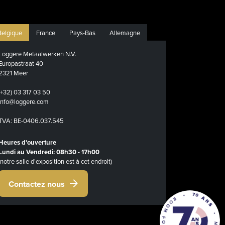
Belgique
France
Pays-Bas
Allemagne
Loggere Metaalwerken N.V.
Europastraat 40
2321 Meer
(+32) 03 317 03 50
info@loggere.com
TVA: BE-0406.037.545
Heures d'ouverture
Lundi au Vendredi: 08h30 - 17h00
(notre salle d'exposition est à cet endroit)
Contactez nous