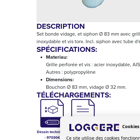
DESCRIPTION
Set bonde vidage, et siphon Ø 83 mm avec grill
inoxydable et vis torx. Incl. siphon avec tube d'
SPÉCIFICATIONS:
Materiau:
Grille perforée et vis : acier inoxydable, AI
Autres : polypropylène
Dimensions:
Bouchon Ø 83 mm, vidage Ø 32 mm.
TÉLÉCHARGEMENTS:
Cookies
Dessin technique
Liste de prix
- 970304
sanitaire FR-BE
Ce site utilise des cookies foncti