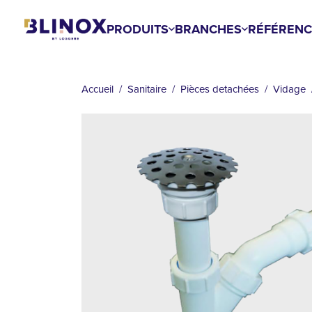
Aller
au
PRODUITS
BRANCHES
RÉFÉRENC
contenu
FIL
principal
D'ARIANE
Accueil
Sanitaire
Pièces detachées
Vidage