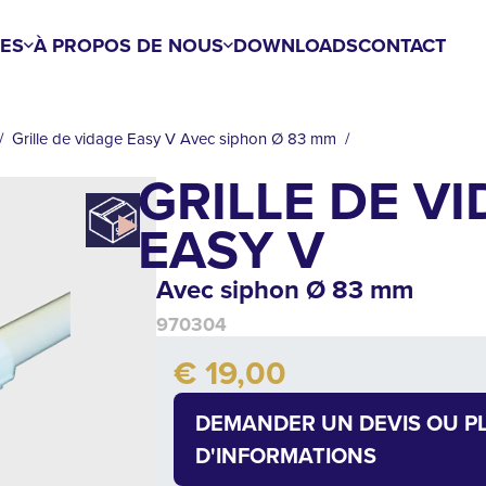
ES
À PROPOS DE NOUS
DOWNLOADS
CONTACT
Grille de vidage Easy V Avec siphon Ø 83 mm
GRILLE DE V
EASY V
Avec siphon Ø 83 mm
970304
Add to cart
€ 19,00
Quantity
DEMANDER UN DEVIS OU P
D'INFORMATIONS