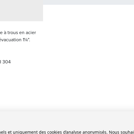
e à trous en acier
évacuation 1¼".
SI 304
onnels et uniquement des cookies d’analyse anonymisés. Nous souha