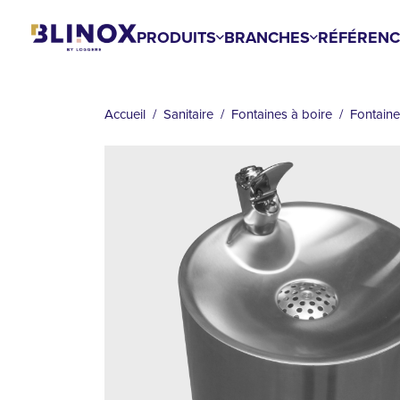
Aller
au
PRODUITS
BRANCHES
RÉFÉRENC
contenu
FIL
principal
D'ARIANE
Accueil
Sanitaire
Fontaines à boire
Fontaine