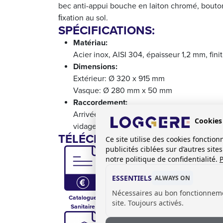
bec anti-appui bouche en laiton chromé, bouton
ﬁxation au sol.
SPÉCIFICATIONS:
Matériau:
Acier inox, AISI 304, épaisseur 1,2 mm, fini
Dimensions:
Extérieur: Ø 320 x 915 mm
Vasque: Ø 280 mm x 50 mm
Raccordement:
Arrivée d'eau ½”
Cookies
vidage Ø 32 mm.
TÉLÉCHARGEMENTS:
Ce site utilise des cookies foncti
publicités ciblées sur d’autres sit
notre politique de confidentialité.
P
ESSENTIELS
ALWAYS ON
Nécessaires au bon fonctionnem
Catalogue
Débit d'eau
Adjustement de
Fiche
site. Toujours activés.
Sanitaire
981052 et 981637
Flow-Rate
1