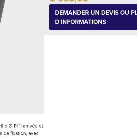
DEMANDER UN DEVIS OU P
D'INFORMATIONS
lle Ø 1¼”; arrivée et
el de ﬁxation, avec