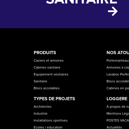
PRODUCT
ASS
PRODUITS
NOS ATO
CATEGORIES
Casiers et armoires
Portemanteaux
Cabines sanitaire
Armoires à cas
Equipement vestiaires
Lavabos Perfec
Sanitaire
Blocs accolab
Blocs accolables
Cabines en p
TYPES DE PROJETS
LOGGERE
Architectes
À propos de 
Industrie
Mentions Lég
Installations sportives
POSTES VAC
Ecoles / education
Actualités