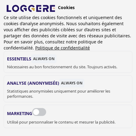
Aller
Cookies
au
BE (FR)
Ce site utilise des cookies fonctionnels et uniquement des
contenu
cookies d’analyse anonymisés. Nous souhaitons également
principal
FIL
vous afficher des publicités ciblées sur d’autres sites et
partager des données de visite avec des réseaux publicitaires.
D'ARIANE
Accueil
Sanitaire
Accessoires sanitaire
Bobrick
Pour en savoir plus, consultez notre politique de
Bobrick distributeur d’essuie-mains
confidentialité.
Politique de confidentialité
Distributeur d’essuie mains en rouleau Easy IV
ESSENTIELS
ALWAYS ON
DISTRIBUTEUR D’ESSUIE
Nécessaires au bon fonctionnement du site. Toujours activés.
MAINS EN ROULEAU
ANALYSE (ANONYMISÉE)
ALWAYS ON
Statistiques anonymisées uniquement pour améliorer les
Easy IV
performances.
840100
Add to cart
MARKETING
€ 433,00
Quantity
Utilisé pour personnaliser le contenu et mesurer la publicité.
DEMANDER UN DEVIS OU PLUS