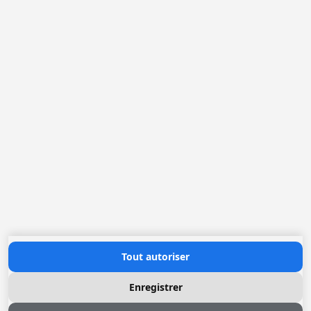
Belgique
France
Pays-Bas
Allemagne
Loggere Metaalwerken N.V.
Europastraat 40
2321 Meer
(+32) 03 317 03 50
info@loggere.com
TVA: BE-0406.037.545
Heures d'ouverture
Lundi au Vendredi: 08h30 - 17h00
(notre salle d'exposition est à cet endroit)
Contactez nous
Tout autoriser
Enregistrer