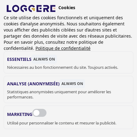
Aller
Cookies
au
BE (FR)
contenu
Ce site utilise des cookies fonctionnels et uniquement des
cookies d’analyse anonymisés. Nous souhaitons également
principal
FIL
vous afficher des publicités ciblées sur d’autres sites et
partager des données de visite avec des réseaux publicitaires.
D'ARIANE
Accueil
Sanitaire
Accessoires sanitaire
Pour en savoir plus, consultez notre politique de
Distributeur de papier toilette
confidentialité.
Politique de confidentialité
Distributeur de papier toilette Triple Easy IV
ESSENTIELS
ALWAYS ON
DISTRIBUTEUR DE
Nécessaires au bon fonctionnement du site. Toujours activés.
PAPIER TOILETTE
ANALYSE (ANONYMISÉE)
ALWAYS ON
Statistiques anonymisées uniquement pour améliorer les
Triple Easy IV
performances.
840130
Add to cart
MARKETING
€ 210,00
Quantity
Utilisé pour personnaliser le contenu et mesurer la publicité.
DEMANDER UN DEVIS OU PLUS