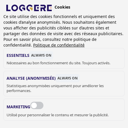
Aller
Cookies
au
BE (FR)
contenu
Ce site utilise des cookies fonctionnels et uniquement des
cookies d’analyse anonymisés. Nous souhaitons également
principal
FIL
vous afficher des publicités ciblées sur d’autres sites et
partager des données de visite avec des réseaux publicitaires.
D'ARIANE
Accueil
Sanitaire
Accessoires sanitaire
Pour en savoir plus, consultez notre politique de
Distributeurs de savon et parfum
Distributeurs de savon
confidentialité.
Politique de confidentialité
Distr. de savon/alcool Easy IV: avec levier court
ESSENTIELS
ALWAYS ON
DISTR. DE
Nécessaires au bon fonctionnement du site. Toujours activés.
SAVON/ALCOOL
ANALYSE (ANONYMISÉE)
ALWAYS ON
Statistiques anonymisées uniquement pour améliorer les
Easy IV: avec levier court
performances.
870616
Add to cart
MARKETING
€ 238,00
Quantity
Utilisé pour personnaliser le contenu et mesurer la publicité.
DEMANDER UN DEVIS OU PLUS