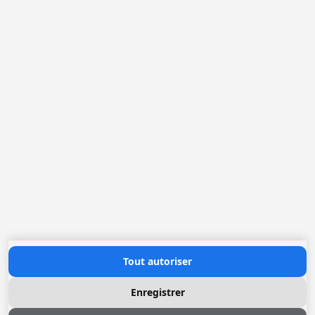
Belgique
France
Pays-Bas
Allemagne
Loggere Metaalwerken N.V.
Europastraat 40
2321 Meer
(+32) 03 317 03 50
info@loggere.com
TVA: BE-0406.037.545
Heures d'ouverture
Lundi au Vendredi: 08h30 - 17h00
(notre salle d'exposition est à cet endroit)
Contactez nous
Tout autoriser
Enregistrer