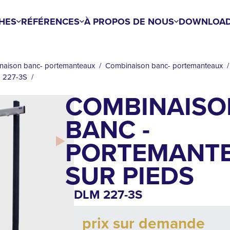
HES
RÉFÉRENCES
À PROPOS DE NOUS
DOWNLOA
naison banc- portemanteaux
Combinaison banc- portemanteaux
M 227-3S
COMBINAISO
BANC -
PORTEMANT
SUR PIEDS
DLM 227-3S
Add to cart
prix sur demande
Quantity