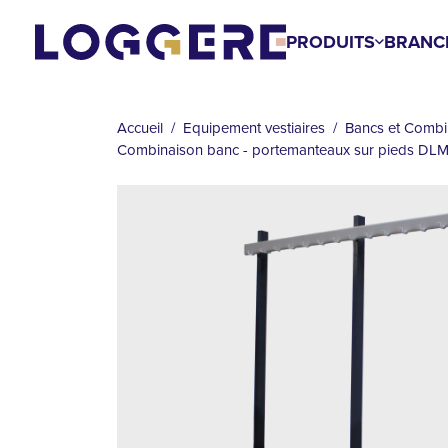
Aller
au
PRODUITS
BRANC
contenu
FIL
principal
D'ARIANE
Accueil
Equipement vestiaires
Bancs et Combi
Combinaison banc - portemanteaux sur pieds DL