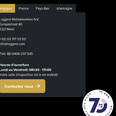
Belgique
France
Pays-Bas
Allemagne
Loggere Metaalwerken N.V.
Europastraat 40
2321 Meer
(+32) 03 317 03 50
info@loggere.com
TVA: BE-0406.037.545
Heures d'ouverture
Lundi au Vendredi: 08h30 - 17h00
(notre salle d'exposition est à cet endroit)
Contactez nous