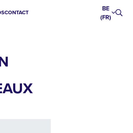
BE
DS
CONTACT
(FR)
N
EAUX