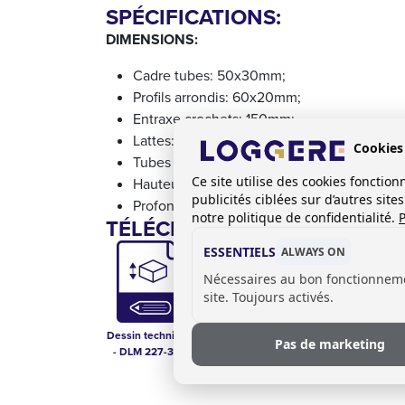
SPÉCIFICATIONS:
DIMENSIONS:
Cadre tubes: 50x30mm;
Profils arrondis: 60x20mm;
Entraxe crochets: 150mm;
Lattes: 96x26mm;
Cookies
Tubes arrondis de porte chaussures: 20x2
Ce site utilise des cookies foncti
Hauteur totale: 1750mm;
publicités ciblées sur d’autres sit
Profondeur: 420mm.
notre politique de confidentialité.
P
TÉLÉCHARGEMENTS:
ESSENTIELS
ALWAYS ON
Nécessaires au bon fonctionnem
site. Toujours activés.
Dessin technique
Options pour les
Pas de marketing
- DLM 227-3RS
systèmes
vestiaires