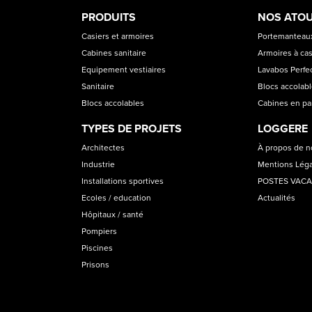
PRODUCT
ASS
PRODUITS
NOS ATO
CATEGORIES
Casiers et armoires
Portemanteaux
Cabines sanitaire
Armoires à cas
Equipement vestiaires
Lavabos Perfec
Sanitaire
Blocs accolab
Blocs accolables
Cabines en p
TYPES DE PROJETS
LOGGERE
Architectes
À propos de 
Industrie
Mentions Lég
Installations sportives
POSTES VAC
Ecoles / education
Actualités
Hôpitaux / santé
Pompiers
Piscines
Prisons