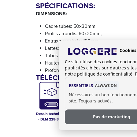
SPÉCIFICATIONS:
DIMENSIONS:
Cadre tubes: 50x30mm;
Profils arrondis: 60x20mm;
Entraxe crochets: 150mm;
Lattes: 96x26mm;
Cookies
Tubes arrondis de porte chaussures: 20x2
Ce site utilise des cookies foncti
Hauteur totale: 1750mm;
publicités ciblées sur d’autres sit
Profondeur: 840mm.
notre politique de confidentialité.
P
TÉLÉCHARGEMENTS:
ESSENTIELS
ALWAYS ON
Nécessaires au bon fonctionnem
site. Toujours activés.
Dessin technique
Options pour les
Pas de marketing
- DLM 228-3RS
systèmes
vestiaires