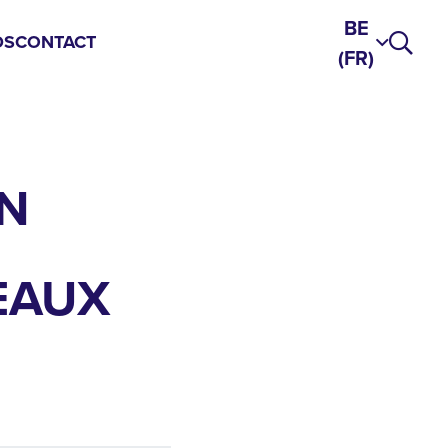
BE
DS
CONTACT
(FR)
N
EAUX