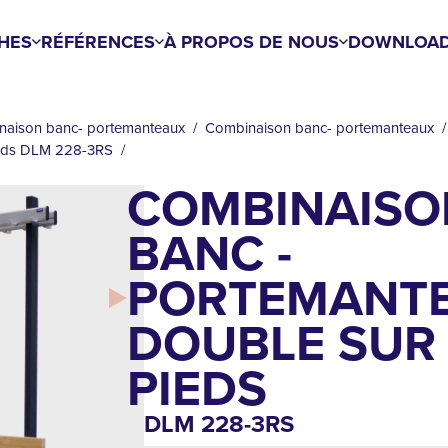
HES
RÉFÉRENCES
À PROPOS DE NOUS
DOWNLOA
naison banc- portemanteaux
Combinaison banc- portemanteaux
ieds DLM 228-3RS
COMBINAISO
BANC -
PORTEMANT
DOUBLE SUR
PIEDS
DLM 228-3RS