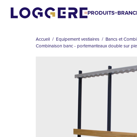
Aller
au
PRODUITS
BRANC
contenu
FIL
principal
D'ARIANE
Accueil
Equipement vestiaires
Bancs et Combi
Combinaison banc - portemanteaux double sur p