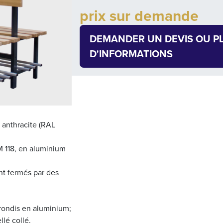
Add to cart
prix sur demande
Quantity
DEMANDER UN DEVIS OU P
D'INFORMATIONS
 anthracite (RAL
M 118, en aluminium
nt fermés par des
rondis en aluminium;
llé collé.