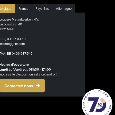
Belgique
France
Pays-Bas
Allemagne
Loggere Metaalwerken N.V.
Europastraat 40
2321 Meer
(+32) 03 317 03 50
info@loggere.com
TVA: BE-0406.037.545
Heures d'ouverture
Lundi au Vendredi: 08h30 - 17h00
(notre salle d'exposition est à cet endroit)
Contactez nous