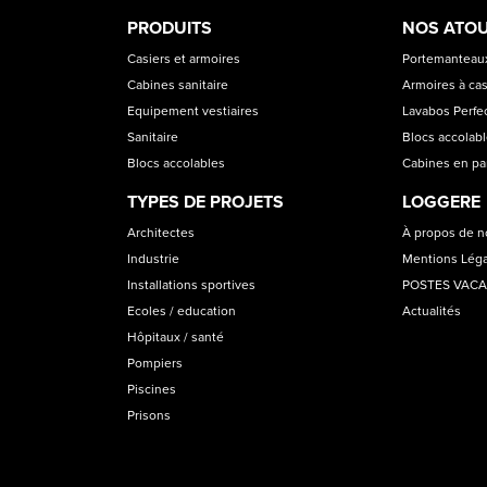
PRODUCT
ASS
PRODUITS
NOS ATO
CATEGORIES
Casiers et armoires
Portemanteaux
Cabines sanitaire
Armoires à cas
Equipement vestiaires
Lavabos Perfec
Sanitaire
Blocs accolab
Blocs accolables
Cabines en p
TYPES DE PROJETS
LOGGERE
Architectes
À propos de 
Industrie
Mentions Lég
Installations sportives
POSTES VAC
Ecoles / education
Actualités
Hôpitaux / santé
Pompiers
Piscines
Prisons