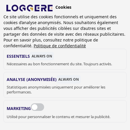
Aller
Cookies
au
BE (FR)
contenu
Ce site utilise des cookies fonctionnels et uniquement des
cookies d’analyse anonymisés. Nous souhaitons également
principal
FIL
vous afficher des publicités ciblées sur d’autres sites et
partager des données de visite avec des réseaux publicitaires.
D'ARIANE
Accueil
Cabines sanitaire
Cabines standard
Pour en savoir plus, consultez notre politique de
CABINES STRATIFIE COMPACT Rogapal Standard
confidentialité.
Politique de confidentialité
CABINES STRATIFIE
ESSENTIELS
ALWAYS ON
Nécessaires au bon fonctionnement du site. Toujours activés.
COMPACT
ANALYSE (ANONYMISÉE)
ALWAYS ON
Rogapal Standard
Statistiques anonymisées uniquement pour améliorer les
performances.
Add to cart
prix sur demande
Quantity
MARKETING
DEMANDER UN DEVIS OU PLUS
Utilisé pour personnaliser le contenu et mesurer la publicité.
D'INFORMATIONS