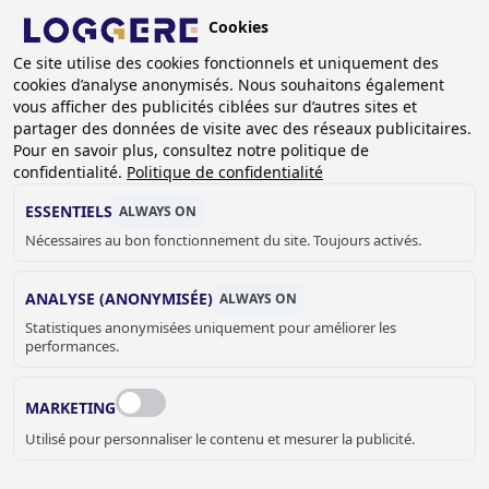
Aller
Cookies
au
BE (FR)
contenu
Ce site utilise des cookies fonctionnels et uniquement des
cookies d’analyse anonymisés. Nous souhaitons également
principal
FIL
vous afficher des publicités ciblées sur d’autres sites et
partager des données de visite avec des réseaux publicitaires.
D'ARIANE
Accueil
Sanitaire
Pièces detachées
Bâti-supports
Pour en savoir plus, consultez notre politique de
Bâti-support Easy Plus pour lavabo avec mitigeurs sur gorge
confidentialité.
Politique de confidentialité
BÂTI-SUPPORT EASY
ESSENTIELS
ALWAYS ON
Nécessaires au bon fonctionnement du site. Toujours activés.
PLUS
ANALYSE (ANONYMISÉE)
ALWAYS ON
pour lavabo avec mitigeurs sur gorge
Statistiques anonymisées uniquement pour améliorer les
650016
performances.
Add to cart
€ 456,00
Quantity
MARKETING
DEMANDER UN DEVIS OU PLUS
Utilisé pour personnaliser le contenu et mesurer la publicité.
D'INFORMATIONS