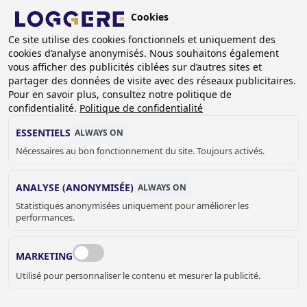
Aller
Cookies
au
BE (FR)
contenu
Ce site utilise des cookies fonctionnels et uniquement des
cookies d’analyse anonymisés. Nous souhaitons également
principal
FIL
vous afficher des publicités ciblées sur d’autres sites et
partager des données de visite avec des réseaux publicitaires.
D'ARIANE
Accueil
Casiers et armoires
Armoires centres de secours
Pour en savoir plus, consultez notre politique de
Armoire centre de secours DLM 540/I
confidentialité.
Politique de confidentialité
ARMOIRE CENTRE DE
ESSENTIELS
ALWAYS ON
Nécessaires au bon fonctionnement du site. Toujours activés.
SECOURS
ANALYSE (ANONYMISÉE)
ALWAYS ON
DLM 540/I
Statistiques anonymisées uniquement pour améliorer les
performances.
Couleur d'armoire
MARKETING
RAL 7035 - Gris clair
Utilisé pour personnaliser le contenu et mesurer la publicité.
Couleur de portes