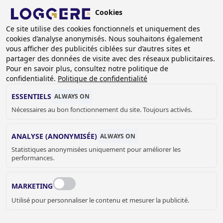
Aller
Cookies
au
BE (FR)
contenu
Ce site utilise des cookies fonctionnels et uniquement des
cookies d’analyse anonymisés. Nous souhaitons également
principal
FIL
vous afficher des publicités ciblées sur d’autres sites et
partager des données de visite avec des réseaux publicitaires.
D'ARIANE
Accueil
Sanitaire
WC et urinoirs
Abattant
Pour en savoir plus, consultez notre politique de
Abattant avec couvercle Easy en Duroplast: chromé
confidentialité.
Politique de confidentialité
ABATTANT AVEC
ESSENTIELS
ALWAYS ON
Nécessaires au bon fonctionnement du site. Toujours activés.
COUVERCLE
ANALYSE (ANONYMISÉE)
ALWAYS ON
Easy en Duroplast: chromé
Statistiques anonymisées uniquement pour améliorer les
870829
performances.
Add to cart
prix sur demande
Quantity
MARKETING
DEMANDER UN DEVIS OU PLUS
Utilisé pour personnaliser le contenu et mesurer la publicité.
D'INFORMATIONS