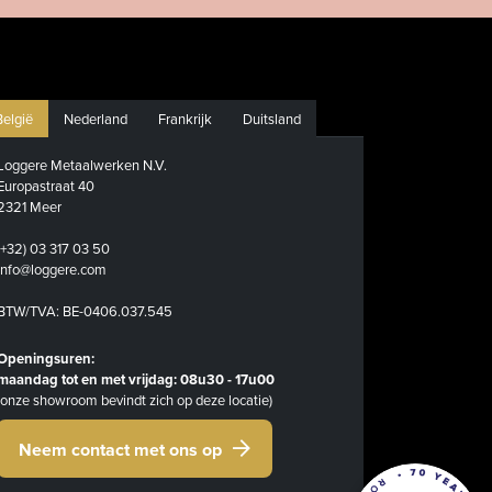
België
Nederland
Frankrijk
Duitsland
Loggere Metaalwerken N.V.
Europastraat 40
2321 Meer
(+32) 03 317 03 50
info@loggere.com
BTW/TVA: BE-0406.037.545
Openingsuren:
maandag tot en met vrijdag: 08u30 - 17u00
(onze showroom bevindt zich op deze locatie)
Neem contact met ons op