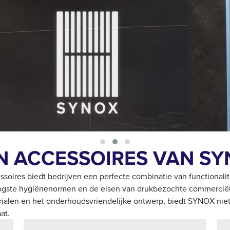
N ACCESSOIRES VAN S
cessoires biedt bedrijven een perfecte combinatie van functional
gste hygiënenormen en de eisen van drukbezochte commerciële
erialen en het onderhoudsvriendelijke ontwerp, biedt SYNOX nie
at.