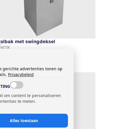
valbak met swingdeksel
NOX
js op aanvraag
k gerichte advertenties tonen op
ils.
Privacybeleid
TING
kt om content te personaliseren
ertenties te meten.
Alles toestaan