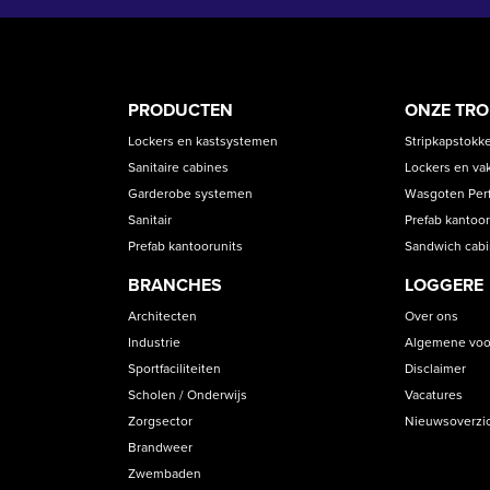
PRODUCT
ASS
PRODUCTEN
ONZE TR
CATEGORIES
Lockers en kastsystemen
Stripkapstokk
Sanitaire cabines
Lockers en va
Garderobe systemen
Wasgoten Perfe
Sanitair
Prefab kantoor
Prefab kantoorunits
Sandwich cab
BRANCHES
LOGGERE
Architecten
Over ons
Industrie
Algemene voo
Sportfaciliteiten
Disclaimer
Scholen / Onderwijs
Vacatures
Zorgsector
Nieuwsoverzi
Brandweer
Zwembaden