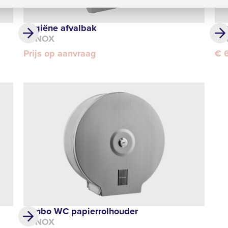
Hygiëne afvalbak
Afv
SYNOX
SY
Prijs op aanvraag
€ 
Jumbo WC papierrolhouder
SYNOX