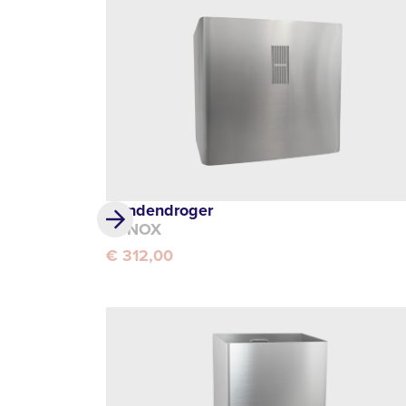
Handendroger
SYNOX
€ 312,00