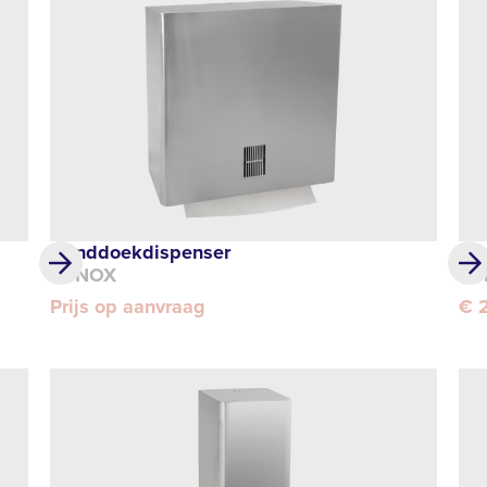
Handdoekdispenser
El
SYNOX
SY
Prijs op aanvraag
€ 