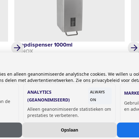
Zeepdispenser 1000ml
Af
SYNOX
SY
€ 179,00
Pri
kies en alleen geanonimiseerde analytische cookies. We willen u oo
 delen met advertentienetwerken. Zie ons privacybeleid voor deta
ANALYTICS
ALWAYS
MARKE
(GEANONIMISEERD)
ON
van de
Gebrui
Alleen geanonimiseerde statistieken om
en adv
prestaties te verbeteren.
Opslaan