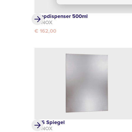
Zeepdispenser 500ml
SYNOX
€ 162,00
RVS Spiegel
SYNOX