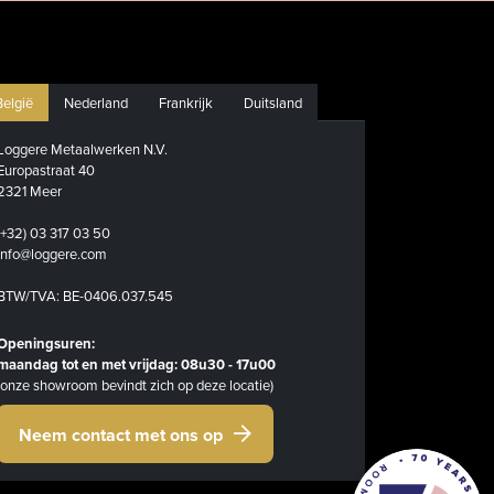
België
Nederland
Frankrijk
Duitsland
Loggere Metaalwerken N.V.
Europastraat 40
2321 Meer
(+32) 03 317 03 50
info@loggere.com
BTW/TVA: BE-0406.037.545
Openingsuren:
maandag tot en met vrijdag: 08u30 - 17u00
(onze showroom bevindt zich op deze locatie)
Neem contact met ons op