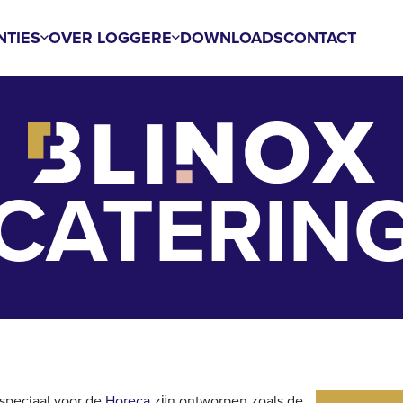
NTIES
OVER LOGGERE
DOWNLOADS
CONTACT
CATERIN
e speciaal voor de
Horeca
zĳn ontworpen zoals de