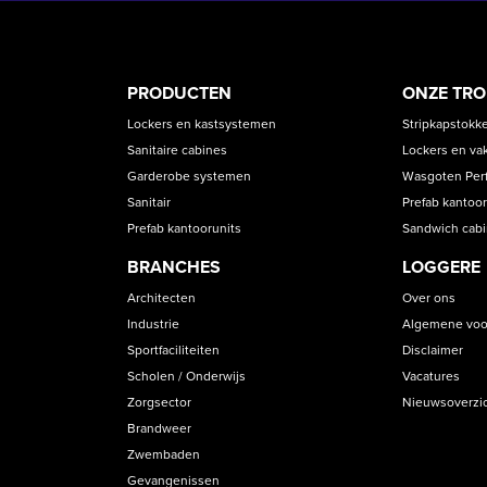
PRODUCT
ASS
PRODUCTEN
ONZE TR
CATEGORIES
Lockers en kastsystemen
Stripkapstokk
Sanitaire cabines
Lockers en va
Garderobe systemen
Wasgoten Perfe
Sanitair
Prefab kantoor
Prefab kantoorunits
Sandwich cab
BRANCHES
LOGGERE
Architecten
Over ons
Industrie
Algemene voo
Sportfaciliteiten
Disclaimer
Scholen / Onderwijs
Vacatures
Zorgsector
Nieuwsoverzi
Brandweer
Zwembaden
Gevangenissen