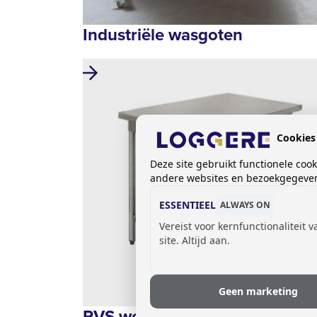
Industriële wasgoten
Cookies
Deze site gebruikt functionele coo
andere websites en bezoekgegevens
ESSENTIEEL
ALWAYS ON
Vereist voor kernfunctionaliteit 
site. Altijd aan.
Geen marketing
RVS werktafels