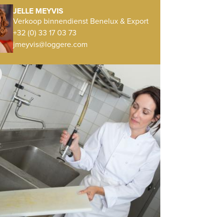
JELLE MEYVIS
Verkoop binnendienst Benelux & Export
+32 (0) 33 17 03 73
jmeyvis@loggere.com