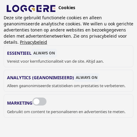
Overslaan
Cookies
en
BE (NL)
Deze site gebruikt functionele cookies en alleen
naar
geanonimiseerde analytische cookies. We willen u ook gerichte
de
advertenties tonen op andere websites en bezoekgegevens
inhoud
delen met advertentienetwerken. Zie ons privacybeleid voor
gaan
details.
Privacybeleid
DRINKFONTEINEN
ESSENTIEEL
ALWAYS ON
Vereist voor kernfunctionaliteit van de site. Altijd aan.
KRUIMELPAD
ANALYTICS (GEANONIMISEERD)
ALWAYS ON
Home
Sanitair
Drinkfonteinen
Alleen geanonimiseerde statistieken om prestaties te verbeteren.
MARKETING
Gebruikt om content te personaliseren en advertenties te meten.