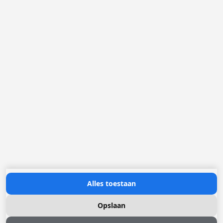
België
Nederland
Frankrijk
Duitsland
Loggere Metaalwerken N.V.
Europastraat 40
2321 Meer
(+32) 03 317 03 50
info@loggere.com
BTW/TVA: BE-0406.037.545
Openingsuren:
maandag tot en met vrijdag: 08u30 - 17u00
(onze showroom bevindt zich op deze locatie)
Neem contact met ons op
Alles toestaan
Opslaan