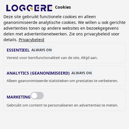
Overslaan
Cookies
en
BE (NL)
naar
Deze site gebruikt functionele cookies en alleen
geanonimiseerde analytische cookies. We willen u ook gerichte
de
advertenties tonen op andere websites en bezoekgegevens
inhoud
delen met advertentienetwerken. Zie ons privacybeleid voor
gaan
details.
Privacybeleid
DOUCHEPANELEN
ESSENTIEEL
ALWAYS ON
Vereist voor kernfunctionaliteit van de site. Altijd aan.
KRUIMELPAD
ANALYTICS (GEANONIMISEERD)
ALWAYS ON
Home
Sanitair
Douches en baden
Douchepanelen
Alleen geanonimiseerde statistieken om prestaties te verbeteren.
De douchepanelen van Loggere kunnen door middel van
een sensor of piëzo aangestuurd worden. Deze
MARKETING
douchepanelen worden o.a. gebruikt door diverse
Gebruikt om content te personaliseren en advertenties te meten.
sportverenigingen.
JELLE MEYVIS