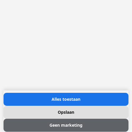
Loggere Metaalwerken N.V.
Europastraat 40
2321 Meer
(+32) 03 317 03 50
info@loggere.com
BTW/TVA: BE-0406.037.545
Openingsuren:
maandag tot en met vrijdag: 08u30 - 17u00
(onze showroom bevindt zich op deze locatie)
Neem contact met ons op
Alles toestaan
Opslaan
Geen marketing
© 2026 Loggere, Inc. All rights reserved