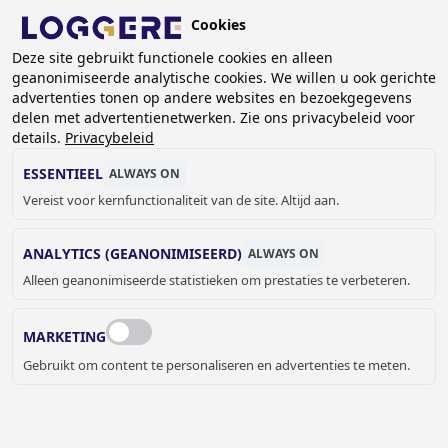
Overslaan
Cookies
en
BE (NL)
naar
Deze site gebruikt functionele cookies en alleen
geanonimiseerde analytische cookies. We willen u ook gerichte
de
advertenties tonen op andere websites en bezoekgegevens
inhoud
delen met advertentienetwerken. Zie ons privacybeleid voor
gaan
details.
Privacybeleid
INFRAROOD
ESSENTIEEL
ALWAYS ON
ZEEPDISPENSERS
Vereist voor kernfunctionaliteit van de site. Altijd aan.
ANALYTICS (GEANONIMISEERD)
ALWAYS ON
KRUIMELPAD
Alleen geanonimiseerde statistieken om prestaties te verbeteren.
Home
Sanitair
Sanitaire accessoires
Zeep- en parfumdispensers
Infrarood zeepdispensers
MARKETING
Gebruikt om content te personaliseren en advertenties te meten.
JELLE MEYVIS
Verkoop binnendienst Benelux &
Export