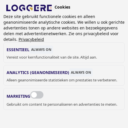
Overslaan
Cookies
en
BE (NL)
naar
Deze site gebruikt functionele cookies en alleen
geanonimiseerde analytische cookies. We willen u ook gerichte
de
advertenties tonen op andere websites en bezoekgegevens
inhoud
delen met advertentienetwerken. Zie ons privacybeleid voor
gaan
details.
Privacybeleid
HAARDROGER REZ-
ESSENTIEEL
ALWAYS ON
VENDAVAL
Vereist voor kernfunctionaliteit van de site. Altijd aan.
ANALYTICS (GEANONIMISEERD)
ALWAYS ON
KRUIMELPAD
Alleen geanonimiseerde statistieken om prestaties te verbeteren.
Home
Sanitair
Sanitaire accessoires
Haardroger REZ-Vendaval
MARKETING
Loggere biedt een reeks haardrogers aan voor
Gebruikt om content te personaliseren en advertenties te meten.
verschillende omstandigheden. Zo is er de
Rez-vendaval
haardroger
voor
zwembaden
.
De Rez-Vendaval haardrogers zijn in beperkte voorraad