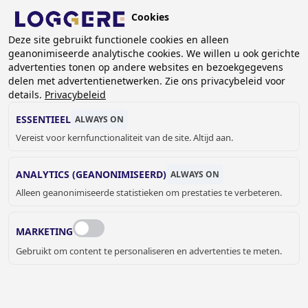
Overslaan
Cookies
en
BE (NL)
naar
Deze site gebruikt functionele cookies en alleen
geanonimiseerde analytische cookies. We willen u ook gerichte
de
KRUIMELPAD
advertenties tonen op andere websites en bezoekgegevens
inhoud
delen met advertentienetwerken. Zie ons privacybeleid voor
Home
Branches
Ziekenhuizen/Zorg
gaan
details.
Privacybeleid
ZIEKENHUIZEN/ZORG
ESSENTIEEL
ALWAYS ON
Vereist voor kernfunctionaliteit van de site. Altijd aan.
ANALYTICS (GEANONIMISEERD)
ALWAYS ON
Alleen geanonimiseerde statistieken om prestaties te verbeteren.
HYGIËNISCHE EN BETROUWBARE
OPLOSSINGEN VOOR ZIEKENHUIZEN EN
MARKETING
ZORGINSTELLINGEN
Gebruikt om content te personaliseren en advertenties te meten.
Creëer een hygiënische en comfortabele omgeving voor
patiënten en personeel met onze kwalitatieve producten
voor ziekenhuizen en andere zorgcentra.