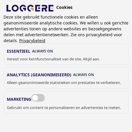
Overslaan
Cookies
en
BE (NL)
Deze site gebruikt functionele cookies en alleen
naar
geanonimiseerde analytische cookies. We willen u ook gerichte
de
advertenties tonen op andere websites en bezoekgegevens
inhoud
delen met advertentienetwerken. Zie ons privacybeleid voor
gaan
details.
Privacybeleid
HURKTOILETTEN
ESSENTIEEL
ALWAYS ON
Vereist voor kernfunctionaliteit van de site. Altijd aan.
KRUIMELPAD
ANALYTICS (GEANONIMISEERD)
ALWAYS ON
Home
Sanitair
Toilet en Urinoir
Hurktoiletten
Alleen geanonimiseerde statistieken om prestaties te verbeteren.
De RVS hurktoiletten uit het LOGGERE assortiment, al dan
niet geleverd met sifon, zĳn voor inbouw in de vloer.
MARKETING
Gebruikt om content te personaliseren en advertenties te meten.
JELLE MEYVIS
Verkoop binnendienst Benelux &