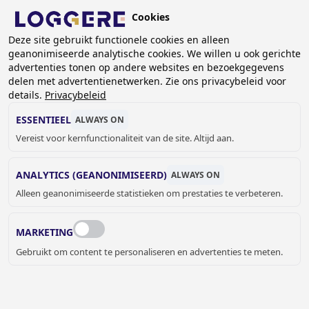
Overslaan
Cookies
en
BE (NL)
naar
Deze site gebruikt functionele cookies en alleen
geanonimiseerde analytische cookies. We willen u ook gerichte
de
advertenties tonen op andere websites en bezoekgegevens
inhoud
delen met advertentienetwerken. Zie ons privacybeleid voor
GLAZEN CABINES
gaan
details.
Privacybeleid
ESSENTIEEL
ALWAYS ON
KRUIMELPAD
Vereist voor kernfunctionaliteit van de site. Altijd aan.
Home
Sanitaire cabines
Glazen cabines
ANALYTICS (GEANONIMISEERD)
ALWAYS ON
Alleen geanonimiseerde statistieken om prestaties te verbeteren.
Glass cabin - Vitrum 
MARKETING
Gebruikt om content te personaliseren en advertenties te meten.
GLAZEN CABINES