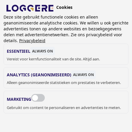
Overslaan
Cookies
en
BE (NL)
Deze site gebruikt functionele cookies en alleen
naar
geanonimiseerde analytische cookies. We willen u ook gerichte
de
advertenties tonen op andere websites en bezoekgegevens
inhoud
delen met advertentienetwerken. Zie ons privacybeleid voor
gaan
details.
Privacybeleid
BESTURINGSSYSTEMEN
ESSENTIEEL
ALWAYS ON
Vereist voor kernfunctionaliteit van de site. Altijd aan.
KRUIMELPAD
ANALYTICS (GEANONIMISEERD)
ALWAYS ON
Home
Sanitair
Douches en baden
Alleen geanonimiseerde statistieken om prestaties te verbeteren.
Besturingssystemen
MARKETING
Gebruikt om content te personaliseren en advertenties te meten.