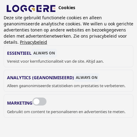
Overslaan
Cookies
en
BE (NL)
naar
Deze site gebruikt functionele cookies en alleen
geanonimiseerde analytische cookies. We willen u ook gerichte
de
advertenties tonen op andere websites en bezoekgegevens
inhoud
delen met advertentienetwerken. Zie ons privacybeleid voor
VAN VLOER TOT PLAFOND
gaan
details.
Privacybeleid
ESSENTIEEL
ALWAYS ON
KRUIMELPAD
Vereist voor kernfunctionaliteit van de site. Altijd aan.
Home
Sanitaire cabines
Van vloer tot plafond
ANALYTICS (GEANONIMISEERD)
ALWAYS ON
Alleen geanonimiseerde statistieken om prestaties te verbeteren.
Cabin for dry rooms - SVF30S Altus
MARKETING
Gebruikt om content te personaliseren en advertenties te meten.
CABINES VAN VLOER TOT