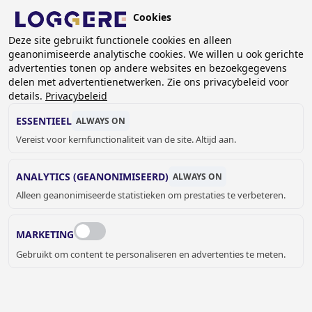
Overslaan
Cookies
en
BE (NL)
naar
Deze site gebruikt functionele cookies en alleen
geanonimiseerde analytische cookies. We willen u ook gerichte
de
KRUIMELPAD
advertenties tonen op andere websites en bezoekgegevens
inhoud
delen met advertentienetwerken. Zie ons privacybeleid voor
Home
Sanitair
Sanitaire accessoires
gaan
details.
Privacybeleid
Zeep- en parfumdispensers
Infrarood zeepdispensers
Zeepdispenser Extreme: inbouw met batterijhouder
ESSENTIEEL
ALWAYS ON
Vereist voor kernfunctionaliteit van de site. Altijd aan.
ZEEPDISPENSER
ANALYTICS (GEANONIMISEERD)
ALWAYS ON
Extreme: inbouw met batterijhouder
Alleen geanonimiseerde statistieken om prestaties te verbeteren.
9237920
Add to cart
€ 336,00
Quantity
MARKETING
Gebruikt om content te personaliseren en advertenties te meten.
OFFERTE OF MEER INFORMATIE
AANVRAGEN