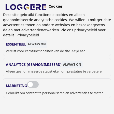
Overslaan
Cookies
en
BE (NL)
naar
Deze site gebruikt functionele cookies en alleen
geanonimiseerde analytische cookies. We willen u ook gerichte
de
KRUIMELPAD
advertenties tonen op andere websites en bezoekgegevens
inhoud
delen met advertentienetwerken. Zie ons privacybeleid voor
Home
Sanitair
Sanitaire accessoires
Bobrick
gaan
details.
Privacybeleid
Bobrick zeepdispensers
Designer series zeepdispenser
ESSENTIEEL
ALWAYS ON
DESIGNER SERIES
Vereist voor kernfunctionaliteit van de site. Altijd aan.
ZEEPDISPENSER
ANALYTICS (GEANONIMISEERD)
ALWAYS ON
Alleen geanonimiseerde statistieken om prestaties te verbeteren.
840210
Kleur:
MARKETING
Gebruikt om content te personaliseren en advertenties te meten.
€ 1114,00