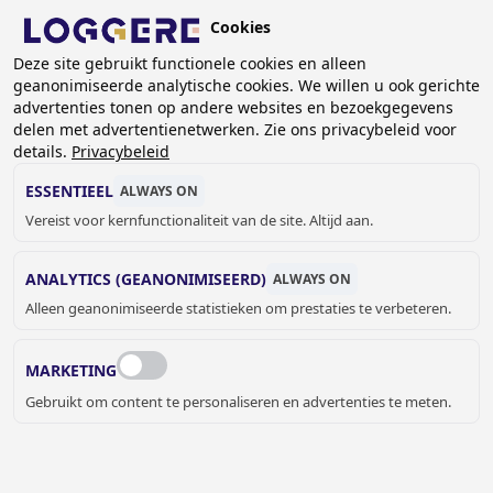
Overslaan
Cookies
en
BE (NL)
Deze site gebruikt functionele cookies en alleen
naar
geanonimiseerde analytische cookies. We willen u ook gerichte
de
KRUIMELPAD
advertenties tonen op andere websites en bezoekgegevens
inhoud
delen met advertentienetwerken. Zie ons privacybeleid voor
Home
Sanitair
Wasgoten
gaan
details.
Privacybeleid
Vrijhangende wasgoten van RVS
Wasgoten Perfect
Wasgoot Perfect II met leidingwerk koud of voorgemengd
ESSENTIEEL
ALWAYS ON
water
Vereist voor kernfunctionaliteit van de site. Altijd aan.
WASGOOT
ANALYTICS (GEANONIMISEERD)
ALWAYS ON
Perfect II met leidingwerk koud of
Alleen geanonimiseerde statistieken om prestaties te verbeteren.
voorgemengd water
MARKETING
470123
Gebruikt om content te personaliseren en advertenties te meten.
Wasgoot lengte: