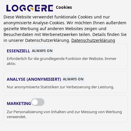
Skip
Cookies
to
DE
main
Diese Website verwendet funktionale Cookies und nur
anonymisierte Analyse-Cookies. Wir möchten Ihnen außerdem
content
BREADCRUMB
gezielte Werbung auf anderen Websites zeigen und
Besucherdaten mit Werbenetzwerken teilen. Details finden Sie
Home
Sanitär
Waschrinne
in unserer Datenschutzerklärung.
Datenschutzerklärung
Waschrinnen wandhängend aus Edelstahl
Waschrinne Perfect
ESSENZIELL
ALWAYS ON
Waschrinne Perfect II mit Rohrleitungen für kaltes oder
Erforderlich für die grundlegende Funktion der Website. Immer
vorgemischtes Wasser
aktiv.
WASCHRINNE
ANALYSE (ANONYMISIERT)
ALWAYS ON
Nur anonymisierte Statistiken zur Verbesserung der Leistung.
Perfect II mit Rohrleitungen für kaltes
oder vorgemischtes Wasser
MARKETING
470123
Zur Personalisierung von Inhalten und zur Messung von Werbung
verwendet.
Washrinne-Länge: