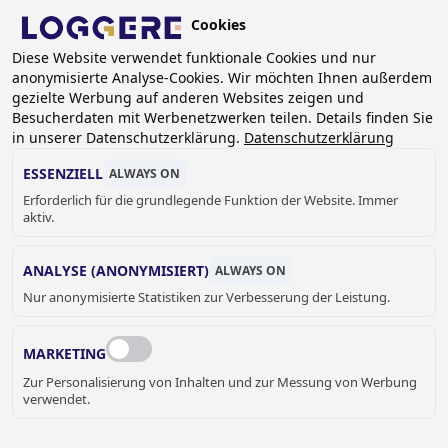
Skip
Cookies
to
DE
Diese Website verwendet funktionale Cookies und nur
main
anonymisierte Analyse-Cookies. Wir möchten Ihnen außerdem
content
gezielte Werbung auf anderen Websites zeigen und
Besucherdaten mit Werbenetzwerken teilen. Details finden Sie
in unserer Datenschutzerklärung.
Datenschutzerklärung
DUSCHELEMENTE
ESSENZIELL
ALWAYS ON
Erforderlich für die grundlegende Funktion der Website. Immer
aktiv.
BREADCRUMB
Home
Sanitär
Duschen und Bäder
Duschelemente
ANALYSE (ANONYMISIERT)
ALWAYS ON
Nur anonymisierte Statistiken zur Verbesserung der Leistung.
Die Duschpaneele von Loggere können über einen Sensor
oder Piezo gesteuert werden. Diese Duschpaneele werden
MARKETING
u.a. von verschiedenen Sportvereinen verwendet.
Zur Personalisierung von Inhalten und zur Messung von Werbung
verwendet.
YVONNE NÜRNBERGER
Ansprechpartnerin Deutschland