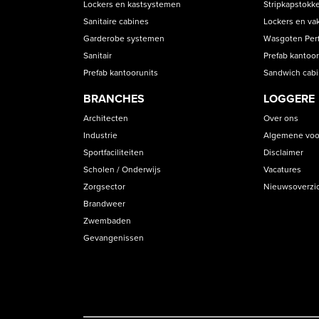
CATEGORIES
Lockers en kastsystemen
Stripkapstokk
Sanitaire cabines
Lockers en va
Garderobe systemen
Wasgoten Perfe
Sanitair
Prefab kantoor
Prefab kantoorunits
Sandwich cab
BRANCHES
LOGGERE
Architecten
Over ons
Industrie
Algemene voo
Sportfaciliteiten
Disclaimer
Scholen / Onderwijs
Vacatures
Zorgsector
Nieuwsoverzi
Brandweer
Zwembaden
Gevangenissen