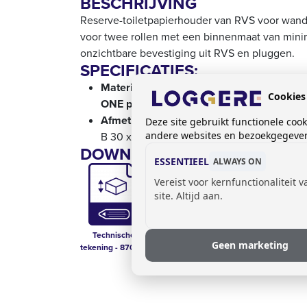
BESCHRIJVING
Reserve-toiletpapierhouder van RVS voor wan
voor twee rollen met een binnenmaat van minim
onzichtbare bevestiging uit RVS en pluggen.
SPECIFICATIES:
Materiaal:
Cookies
ONE pure:
roestvrij staal gesatineerd, 1,5 
Afmetingen:
Deze site gebruikt functionele coo
andere websites en bezoekgegevens
B 30 x D 125 x H 150
DOWNLOADS:
ESSENTIEEL
ALWAYS ON
Vereist voor kernfunctionaliteit 
site. Altijd aan.
Technische
Prijslijst sanitair
Technical Data
Geen marketing
tekening - 870513
Sheet - 870513