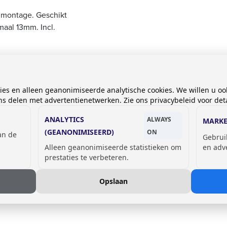
dmontage. Geschikt
aal 13mm. Incl.
mm dik.
kies en alleen geanonimiseerde analytische cookies. We willen u oo
 delen met advertentienetwerken. Zie ons privacybeleid voor deta
ANALYTICS
ALWAYS
MARKE
(GEANONIMISEERD)
ON
van de
Gebrui
Alleen geanonimiseerde statistieken om
en adv
prestaties te verbeteren.
Opslaan