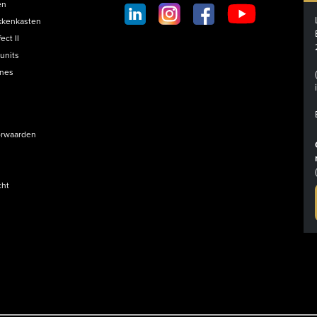
SOCIAL
en
FOOTER
kkenkasten
ct II
units
ines
rwaarden
cht