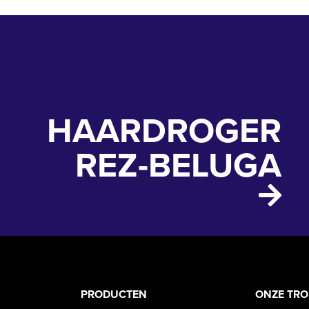
HAARDROGER
REZ-BELUGA
PRODUCT
ASS
PRODUCTEN
ONZE TR