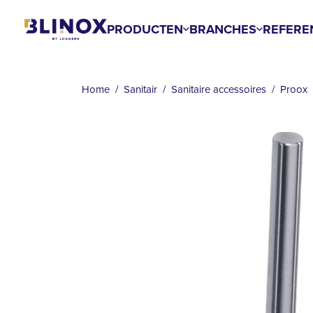
Overslaan
en
PRODUCTEN
BRANCHES
REFERE
naar
KRUIMELPAD
de
inhoud
Home
Sanitair
Sanitaire accessoires
Proox
gaan