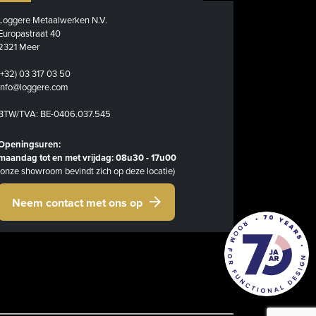
Loggere Metaalwerken N.V.
Europastraat 40
2321 Meer
(+32) 03 317 03 50
info@loggere.com
BTW/TVA: BE-0406.037.545
Openingsuren:
maandag tot en met vrijdag: 08u30 - 17u00
(onze showroom bevindt zich op deze locatie)
Neem contact met ons op