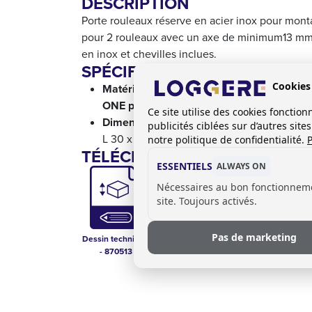
DESCRIPTION
Porte rouleaux réserve en acier inox pour mon
pour 2 rouleaux avec un axe de minimum13 mm. 
en inox et chevilles inclues.
SPÉCIFICATIONS:
Cookies
Matériau:
ONE pure :
acier inoxydable satiné, 1,5 mm
Ce site utilise des cookies foncti
Dimensions:
publicités ciblées sur d’autres sit
L 30 x P 125 x H 150
notre politique de confidentialité.
P
TÉLÉCHARGEMENTS:
ESSENTIELS
ALWAYS ON
Nécessaires au bon fonctionnem
site. Toujours activés.
Pas de marketing
Dessin technique
Catalogue
Technical Data
- 870513
Sanitaire
Sheet - 870513