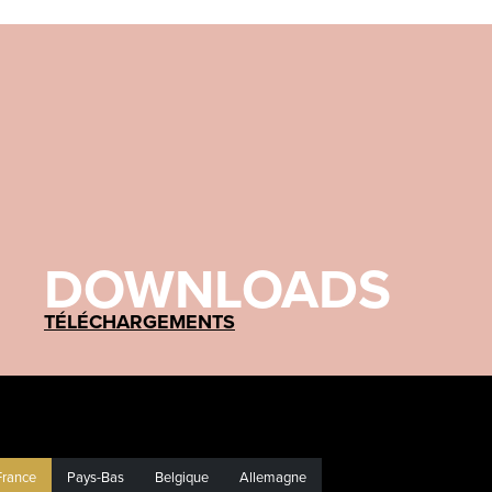
DOWNLOADS
TÉLÉCHARGEMENTS
France
Pays-Bas
Belgique
Allemagne