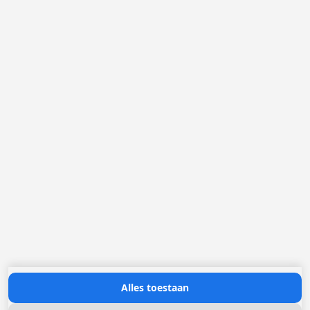
België
Nederland
Frankrijk
Duitsland
Loggere Metaalwerken N.V.
Europastraat 40
2321 Meer
(+32) 03 317 03 50
info@loggere.com
BTW/TVA: BE-0406.037.545
Openingsuren:
maandag tot en met vrijdag: 08u30 - 17u00
(onze showroom bevindt zich op deze locatie)
Neem contact met ons op
Alles toestaan