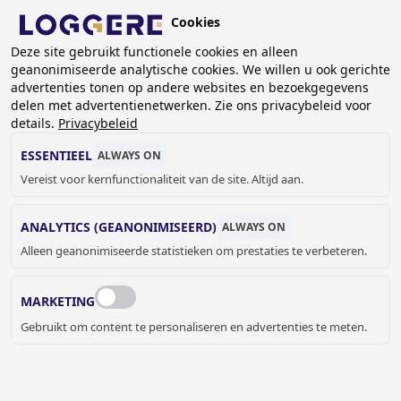
Overslaan
Cookies
en
BE (NL)
naar
Deze site gebruikt functionele cookies en alleen
geanonimiseerde analytische cookies. We willen u ook gerichte
de
KRUIMELPAD
advertenties tonen op andere websites en bezoekgegevens
inhoud
delen met advertentienetwerken. Zie ons privacybeleid voor
Home
Sanitair
Sanitaire accessoires
Bobrick
gaan
details.
Privacybeleid
Contura serie
Hygiëne afvalbak Contura
ESSENTIEEL
ALWAYS ON
HYGIËNE AFVALBAK
Vereist voor kernfunctionaliteit van de site. Altijd aan.
Contura
ANALYTICS (GEANONIMISEERD)
ALWAYS ON
840020
Alleen geanonimiseerde statistieken om prestaties te verbeteren.
Hygiënezakjesdispenser
MARKETING
Gebruikt om content te personaliseren en advertenties te meten.
€ 56,00