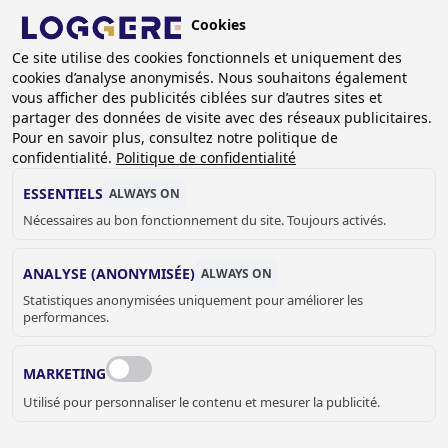
Aller
Cookies
au
FR
Ce site utilise des cookies fonctionnels et uniquement des
contenu
cookies d’analyse anonymisés. Nous souhaitons également
principal
FIL
vous afficher des publicités ciblées sur d’autres sites et
partager des données de visite avec des réseaux publicitaires.
D'ARIANE
Accueil
Sanitaire
Accessoires sanitaire
Bobrick
Pour en savoir plus, consultez notre politique de
Contura
Poubelle hygiénique Contura
confidentialité.
Politique de confidentialité
POUBELLE HYGIÉNIQUE
ESSENTIELS
ALWAYS ON
Nécessaires au bon fonctionnement du site. Toujours activés.
Contura
840020
ANALYSE (ANONYMISÉE)
ALWAYS ON
Statistiques anonymisées uniquement pour améliorer les
Distributeur de sachets hygiéniques
performances.
MARKETING
Utilisé pour personnaliser le contenu et mesurer la publicité.
Prix sur demande