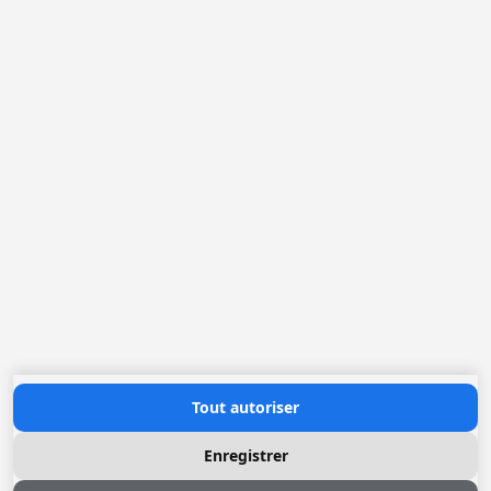
France
Pays-Bas
Belgique
Allemagne
Loggere France Sarl. F
Rue Jean Sebastien BACH 16
42000 Saint-Etienne
+(33) 04 77 022 400
office@loggere.com
TVA: FR51.302.077.995
Heures d'ouverture
Lundi au Vendredi: 08h30 - 17h00
Contactez nous
Tout autoriser
Enregistrer