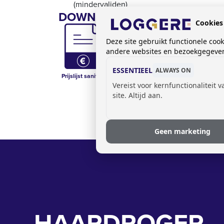
(mindervaliden)
DOWNLOADS:
Cookies
Deze site gebruikt functionele coo
andere websites en bezoekgegevens
ESSENTIEEL
ALWAYS ON
Prijslijst sanitair
Technical
Technical Data
Vereist voor kernfunctionaliteit 
Drawing - 840001
Sheet - 840001
site. Altijd aan.
Geen marketing
HAARDROGER