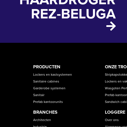
REZ-BELUGA
PRODUCT
ASS
PRODUCTEN
ONZE TR
CATEGORIES
Lockers en kastsystemen
Stripkapstokk
Sanitaire cabines
Lockers en va
Garderobe systemen
Wasgoten Perfe
Sanitair
Prefab kantoor
Prefab kantoorunits
Sandwich cab
BRANCHES
LOGGERE
Architecten
Over ons
Industrie
Algemene voo