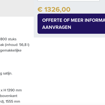
€ 1326,00
OFFERTE OF MEER INFORMA
AANVRAGEN
 800 stuks
k (inhoud: 56,8 l)
r gemakkelĳke
g satĳn.
 x H 1390 mm
t bovenkant
rd), 1555 mm