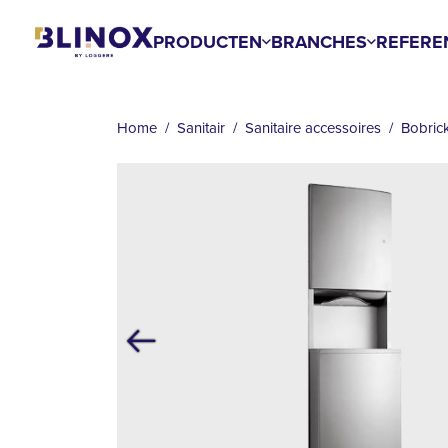
Overslaan
en
PRODUCTEN
BRANCHES
REFERE
naar
KRUIMELPAD
de
inhoud
Home
Sanitair
Sanitaire accessoires
Bobric
gaan
Vorige