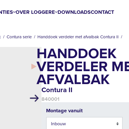
NTIES
OVER LOGGERE
DOWNLOADS
CONTACT
k
Contura serie
Handdoek verdeler met afvalbak Contura II
HANDDOEK
VERDELER M
AFVALBAK
Contura II
840001
Volgende
Montage vanuit