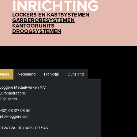
INRICHTING
LOCKERS EN KASTSYSTEMEN
GARDEROBESYSTEMEN
KANTOORUNITS
DROOGSYSTEMEN
België
Nederland
Frankrijk
Duitsland
Loggere Metaalwerken N.V.
Europastraat 40
2321 Meer
(+32) 03 317 03 50
info@loggere.com
BTW/TVA: BE-0406.037.545