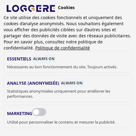
Aller
Cookies
au
FR
contenu
Ce site utilise des cookies fonctionnels et uniquement des
cookies d’analyse anonymisés. Nous souhaitons également
principal
FIL
vous afficher des publicités ciblées sur d’autres sites et
partager des données de visite avec des réseaux publicitaires.
D'ARIANE
Accueil
Sanitaire
Accessoires sanitaire
Bobrick
Pour en savoir plus, consultez notre politique de
Contura
confidentialité.
Politique de confidentialité
Comby distributeur d’essuie-mains/poubelle Contura II
ESSENTIELS
ALWAYS ON
COMBY DISTRIBUTEUR
Nécessaires au bon fonctionnement du site. Toujours activés.
D’ESSUIE-
ANALYSE (ANONYMISÉE)
ALWAYS ON
Statistiques anonymisées uniquement pour améliorer les
MAINS/POUBELLE
performances.
Contura II
MARKETING
840001
Utilisé pour personnaliser le contenu et mesurer la publicité.
Fixation par: