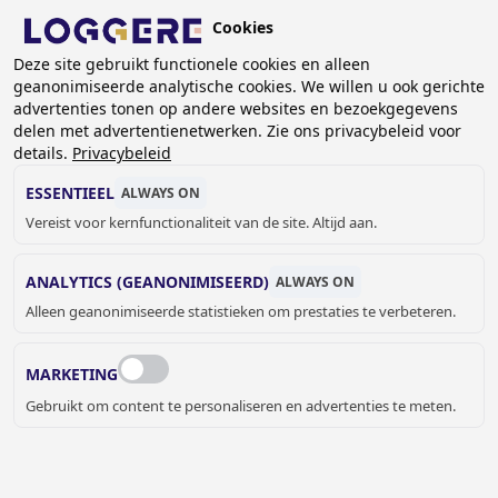
Overslaan
Cookies
en
BE (NL)
naar
Deze site gebruikt functionele cookies en alleen
geanonimiseerde analytische cookies. We willen u ook gerichte
de
advertenties tonen op andere websites en bezoekgegevens
inhoud
delen met advertentienetwerken. Zie ons privacybeleid voor
gaan
details.
Privacybeleid
BOBRICK AFVALBAKKEN
ESSENTIEEL
ALWAYS ON
Vereist voor kernfunctionaliteit van de site. Altijd aan.
KRUIMELPAD
ANALYTICS (GEANONIMISEERD)
ALWAYS ON
Home
Sanitair
Sanitaire accessoires
Bobrick
Alleen geanonimiseerde statistieken om prestaties te verbeteren.
Bobrick afvalbakken
BOBRICK AFVALBAKKEN
MARKETING
Gebruikt om content te personaliseren en advertenties te meten.
Afvalbakken zijn in alle vormen en maten beschikbaar bij
Loggere.
JELLE MEYVIS