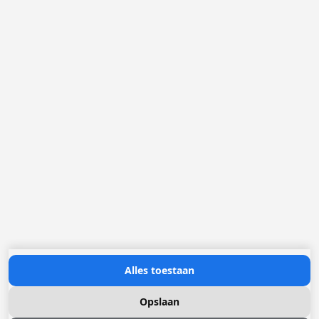
België
Nederland
Frankrijk
Duitsland
Loggere Metaalwerken N.V.
Europastraat 40
2321 Meer
(+32) 03 317 03 50
info@loggere.com
BTW/TVA: BE-0406.037.545
Openingsuren:
maandag tot en met vrijdag: 08u30 - 17u00
(onze showroom bevindt zich op deze locatie)
Neem contact met ons op
Alles toestaan
Opslaan