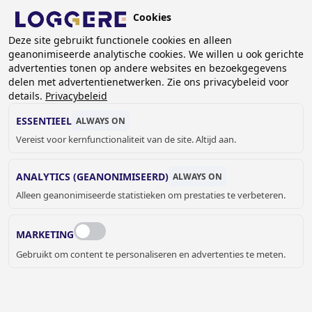
Overslaan
Cookies
en
BE (NL)
naar
Deze site gebruikt functionele cookies en alleen
geanonimiseerde analytische cookies. We willen u ook gerichte
de
KRUIMELPAD
advertenties tonen op andere websites en bezoekgegevens
inhoud
delen met advertentienetwerken. Zie ons privacybeleid voor
Home
Referenties
Referenties Garderobekasten
gaan
details.
Privacybeleid
Tuinbouw Hogeschool
ESSENTIEEL
ALWAYS ON
TUINBOUW
Vereist voor kernfunctionaliteit van de site. Altijd aan.
HOGESCHOOL,
ANALYTICS (GEANONIMISEERD)
ALWAYS ON
Alleen geanonimiseerde statistieken om prestaties te verbeteren.
MECHELEN (BE)
MARKETING
Gebruikt om content te personaliseren en advertenties te meten.