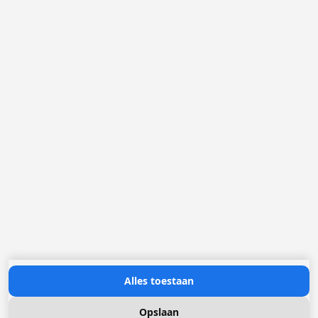
België
Nederland
Frankrijk
Duitsland
Loggere Metaalwerken N.V.
Europastraat 40
2321 Meer
(+32) 03 317 03 50
info@loggere.com
BTW/TVA: BE-0406.037.545
Openingsuren:
maandag tot en met vrijdag: 08u30 - 17u00
(onze showroom bevindt zich op deze locatie)
Neem contact met ons op
Alles toestaan
Opslaan