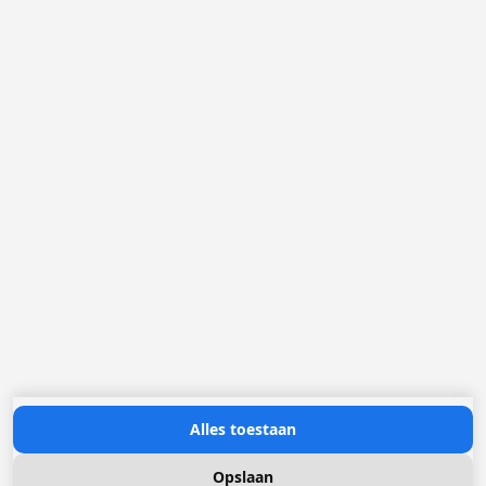
België
Nederland
Frankrijk
Duitsland
Loggere Metaalwerken N.V.
Europastraat 40
2321 Meer
(+32) 03 317 03 50
info@loggere.com
BTW/TVA: BE-0406.037.545
Openingsuren:
maandag tot en met vrijdag: 08u30 - 17u00
(onze showroom bevindt zich op deze locatie)
Neem contact met ons op
Alles toestaan
Opslaan