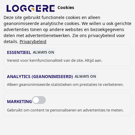
Overslaan
Cookies
en
BE (NL)
naar
Deze site gebruikt functionele cookies en alleen
geanonimiseerde analytische cookies. We willen u ook gerichte
de
KRUIMELPAD
advertenties tonen op andere websites en bezoekgegevens
inhoud
delen met advertentienetwerken. Zie ons privacybeleid voor
Home
Sanitair
Sanitaire accessoires
gaan
details.
Privacybeleid
Zeep- en parfumdispensers
Zeepdispensers
Zeepverdeler Easy 12
ESSENTIEEL
ALWAYS ON
Vereist voor kernfunctionaliteit van de site. Altijd aan.
ZEEPVERDELER
ANALYTICS (GEANONIMISEERD)
ALWAYS ON
Easy 12
Alleen geanonimiseerde statistieken om prestaties te verbeteren.
841060
Add to cart
€ 116,00
Quantity
MARKETING
Gebruikt om content te personaliseren en advertenties te meten.
OFFERTE OF MEER INFORMATIE
AANVRAGEN