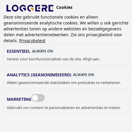
Overslaan
Cookies
en
BE (NL)
naar
Deze site gebruikt functionele cookies en alleen
geanonimiseerde analytische cookies. We willen u ook gerichte
de
KRUIMELPAD
advertenties tonen op andere websites en bezoekgegevens
inhoud
delen met advertentienetwerken. Zie ons privacybeleid voor
Home
Sanitair
Wasgoten
gaan
details.
Privacybeleid
Vrijhangende wasgoten van RVS
Wasgoot Easy IV
Wasgoot EASY IV Hansa Electra W/K
ESSENTIEEL
ALWAYS ON
Vereist voor kernfunctionaliteit van de site. Altijd aan.
WASGOOT
ANALYTICS (GEANONIMISEERD)
ALWAYS ON
EASY IV Hansa Electra W/K
Alleen geanonimiseerde statistieken om prestaties te verbeteren.
425123
Wasgoot lengte:
MARKETING
Gebruikt om content te personaliseren en advertenties te meten.
Spatwand