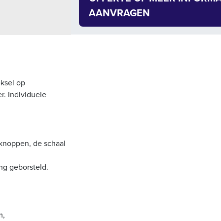
AANVRAGEN
eksel op
r. Individuele
knoppen, de schaal
ng geborsteld.
m,