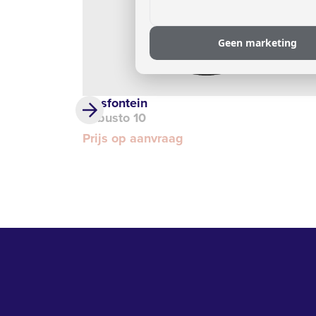
Geen marketing
Wasfontein
Robusto 10
Prijs op aanvraag