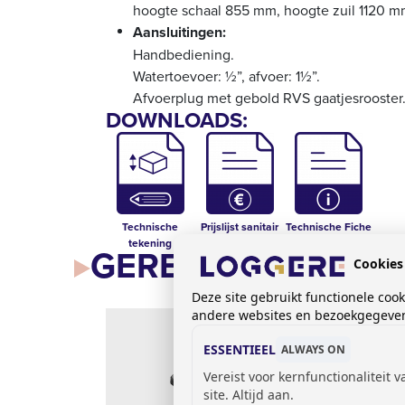
hoogte schaal 855 mm, hoogte zuil 1120 
Aansluitingen:
Handbediening.
Watertoevoer: ½”, afvoer: 1½”.
Afvoerplug met gebold RVS gaatjesrooster
DOWNLOADS:
Technische
Prijslijst sanitair
Technische Fiche
tekening
- 441601
GERELATEERDE AR
Cookies
Deze site gebruikt functionele coo
andere websites en bezoekgegevens
ESSENTIEEL
ALWAYS ON
Vereist voor kernfunctionaliteit 
site. Altijd aan.