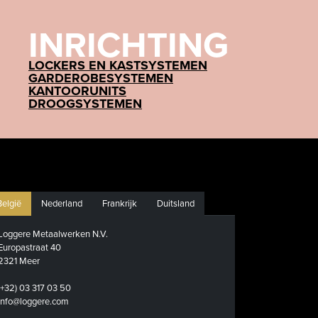
INRICHTING
LOCKERS EN KASTSYSTEMEN
GARDEROBESYSTEMEN
KANTOORUNITS
DROOGSYSTEMEN
België
Nederland
Frankrijk
Duitsland
Loggere Metaalwerken N.V.
Europastraat 40
2321 Meer
(+32) 03 317 03 50
info@loggere.com