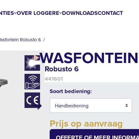
NTIES
OVER LOGGERE
DOWNLOADS
CONTACT
asfontein Robusto 6
WASFONTEIN
Robusto 6
441601
Soort bediening:
Volgende
Prijs op aanvraag
OFFERTE OF MEER INFORMA