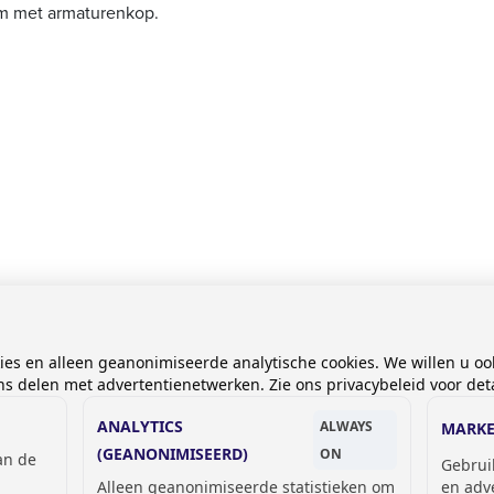
mm met armaturenkop.
.
TIKELEN
kies en alleen geanonimiseerde analytische cookies. We willen u oo
 delen met advertentienetwerken. Zie ons privacybeleid voor deta
ANALYTICS
ALWAYS
MARKE
(GEANONIMISEERD)
ON
van de
Gebrui
Alleen geanonimiseerde statistieken om
en adv