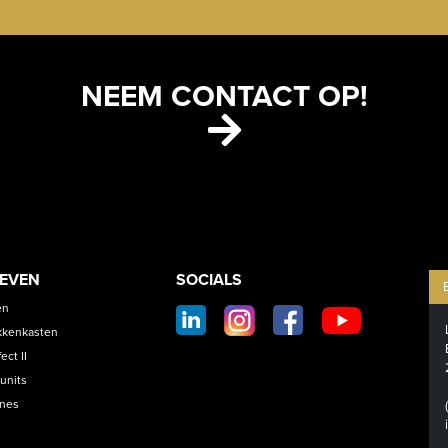
NEEM CONTACT OP!
ETS
CONTACT
OEVEN
SOCIALS
SOCIAL
en
FOOTER
kkenkasten
ct II
units
ines