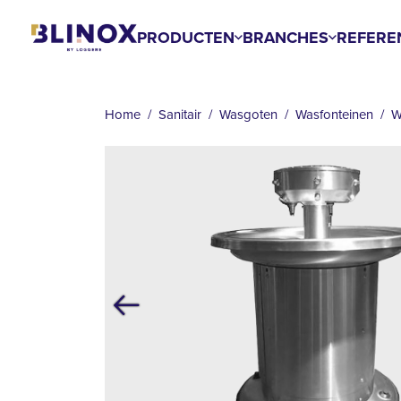
Overslaan
en
PRODUCTEN
BRANCHES
REFERE
naar
KRUIMELPAD
de
inhoud
Home
Sanitair
Wasgoten
Wasfonteinen
W
gaan
Vorige