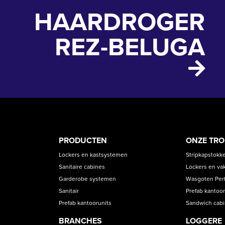
HAARDROGER
REZ-BELUGA
PRODUCT
ASS
PRODUCTEN
ONZE TR
CATEGORIES
Lockers en kastsystemen
Stripkapstokk
Sanitaire cabines
Lockers en va
Garderobe systemen
Wasgoten Perfe
Sanitair
Prefab kantoor
Prefab kantoorunits
Sandwich cab
BRANCHES
LOGGERE