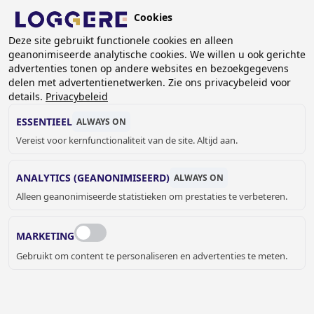
Overslaan
Cookies
en
BE (NL)
Deze site gebruikt functionele cookies en alleen
naar
geanonimiseerde analytische cookies. We willen u ook gerichte
de
KRUIMELPAD
advertenties tonen op andere websites en bezoekgegevens
inhoud
delen met advertentienetwerken. Zie ons privacybeleid voor
Home
Sanitair
Meervoudige wastafels
gaan
details.
Privacybeleid
Meervoudige wastafeleilanden
Waseiland Heavy Plus met Quadro Electra: 1400mm, 4
ESSENTIEEL
ALWAYS ON
wasplaatsen
Vereist voor kernfunctionaliteit van de site. Altijd aan.
WASEILAND
ANALYTICS (GEANONIMISEERD)
ALWAYS ON
Heavy Plus met Quadro Electra: 1400mm,
Alleen geanonimiseerde statistieken om prestaties te verbeteren.
4 wasplaatsen
MARKETING
449141
Gebruikt om content te personaliseren en advertenties te meten.
Kleur wastafel
Apline wit