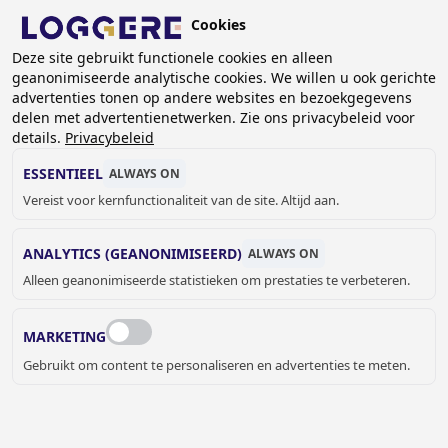
Overslaan
Cookies
en
BE (NL)
Deze site gebruikt functionele cookies en alleen
naar
geanonimiseerde analytische cookies. We willen u ook gerichte
de
KRUIMELPAD
advertenties tonen op andere websites en bezoekgegevens
inhoud
delen met advertentienetwerken. Zie ons privacybeleid voor
Home
Sanitair
Meervoudige wastafels
gaan
details.
Privacybeleid
Meervoudige wastafeleilanden
Waseiland Heavy Plus met Quadro Electra: 1200mm, 4
ESSENTIEEL
ALWAYS ON
wasplaatsen
Vereist voor kernfunctionaliteit van de site. Altijd aan.
WASEILAND
ANALYTICS (GEANONIMISEERD)
ALWAYS ON
Heavy Plus met Quadro Electra: 1200mm,
Alleen geanonimiseerde statistieken om prestaties te verbeteren.
4 wasplaatsen
MARKETING
449121
Gebruikt om content te personaliseren en advertenties te meten.
Kleur wastafel
Apline wit