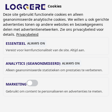
Overslaan
Cookies
en
BE (NL)
naar
Deze site gebruikt functionele cookies en alleen
geanonimiseerde analytische cookies. We willen u ook gerichte
de
KRUIMELPAD
advertenties tonen op andere websites en bezoekgegevens
inhoud
delen met advertentienetwerken. Zie ons privacybeleid voor
Home
Garderobe systemen
gaan
details.
Privacybeleid
Banken en bank-kapstokcombinaties
Banken
Banken: Easy
Vrijstaande bank Easy: DLM 241-S
ESSENTIEEL
ALWAYS ON
Vereist voor kernfunctionaliteit van de site. Altijd aan.
VRIJSTAANDE BANK
ANALYTICS (GEANONIMISEERD)
ALWAYS ON
Easy: DLM 241-S
Alleen geanonimiseerde statistieken om prestaties te verbeteren.
Add to cart
Prijs op aanvraag
Quantity
MARKETING
OFFERTE OF MEER INFORMATIE
Gebruikt om content te personaliseren en advertenties te meten.
AANVRAGEN