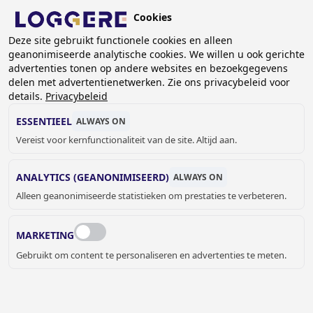
Overslaan
Cookies
en
BE (NL)
naar
Deze site gebruikt functionele cookies en alleen
geanonimiseerde analytische cookies. We willen u ook gerichte
de
KRUIMELPAD
advertenties tonen op andere websites en bezoekgegevens
inhoud
delen met advertentienetwerken. Zie ons privacybeleid voor
Home
Sanitair
Utiliteit
Uitgietbakken
gaan
details.
Privacybeleid
Uitgietbak Exclusiv
ESSENTIEEL
ALWAYS ON
UITGIETBAK
Vereist voor kernfunctionaliteit van de site. Altijd aan.
Exclusiv
ANALYTICS (GEANONIMISEERD)
ALWAYS ON
234006
Alleen geanonimiseerde statistieken om prestaties te verbeteren.
Add to cart
€ 197,00
Quantity
MARKETING
OFFERTE OF MEER INFORMATIE
Gebruikt om content te personaliseren en advertenties te meten.
AANVRAGEN