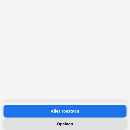
België
Nederland
Frankrijk
Duitsland
Loggere Metaalwerken N.V.
Europastraat 40
2321 Meer
(+32) 03 317 03 50
info@loggere.com
BTW/TVA: BE-0406.037.545
Openingsuren:
maandag tot en met vrijdag: 08u30 - 17u00
(onze showroom bevindt zich op deze locatie)
Neem contact met ons op
Alles toestaan
Opslaan